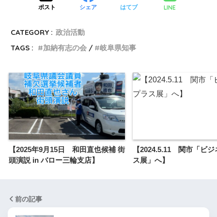
LINE
ポスト
シェア
はてブ
CATEGORY :
政治活動
TAGS :
加納有志の会
岐阜県知事
【2025年9月15日 和田直也候補 街
【2024.5.11 関市「ビ
頭演説 in バロー三輪支店】
ス展」へ】
前の記事