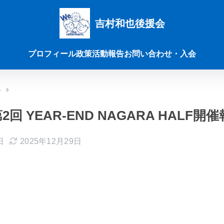
吉村和也後援会
プロフィール
政策
活動報告
お問い合わせ・入会
ト
第2回 YEAR-END NAGARA HALF開
日
2025年12月29日