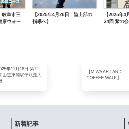
日 岐阜市三
【2025年4月26日 陸上部の
【2025年4
健康ウォー
指導へ】
24回 紫の
025年11月16日 第72
【MIWA ART AND
 中山道東濃駅伝競走大
COFFEE WALK】
出…
新着記事