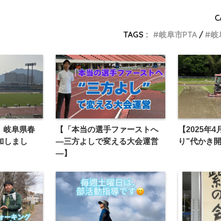
C
TAGS :
岐阜市PTA
岐
日 岐阜県春
【「本当の選手ファーストへ
【2025年
加しまし
―三方よしで変える大会運営
り”代かき
―】