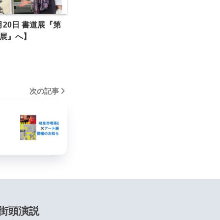
月20日 書道展『第
会展』へ】
次の記事
街頭演説